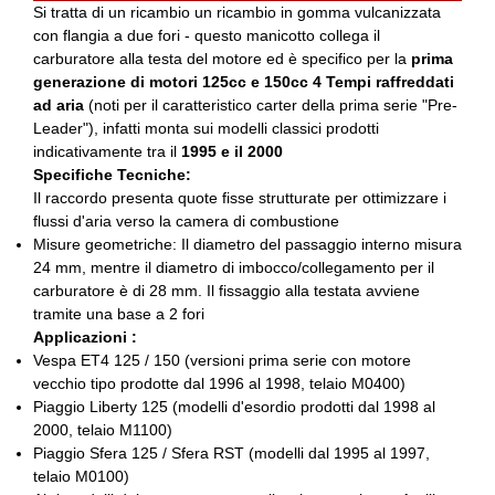
Si tratta di un ricambio un ricambio in gomma vulcanizzata
con flangia a due fori - questo manicotto collega il
carburatore alla testa del motore ed è specifico per la
prima
generazione di motori 125cc e 150cc 4 Tempi raffreddati
ad aria
(noti per il caratteristico carter della prima serie "Pre-
Leader"), infatti monta sui modelli classici prodotti
indicativamente tra il
1995 e il 2000
Specifiche Tecniche:
Il raccordo presenta quote fisse strutturate per ottimizzare i
flussi d'aria verso la camera di combustione
Misure geometriche: Il diametro del passaggio interno misura
24 mm, mentre il diametro di imbocco/collegamento per il
carburatore è di 28 mm. Il fissaggio alla testata avviene
tramite una base a 2 fori
Applicazioni :
Vespa ET4 125 / 150 (versioni prima serie con motore
vecchio tipo prodotte dal 1996 al 1998, telaio M0400)
Piaggio Liberty 125 (modelli d'esordio prodotti dal 1998 al
2000, telaio M1100)
Piaggio Sfera 125 / Sfera RST (modelli dal 1995 al 1997,
telaio M0100)