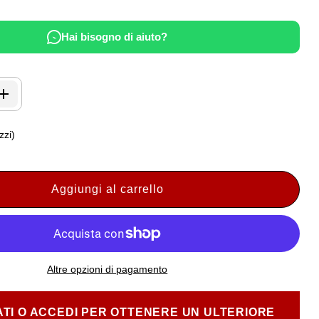
Hai bisogno di aiuto?
zzi)
Aggiungi al carrello
Altre opzioni di pagamento
TI O ACCEDI PER OTTENERE UN ULTERIORE