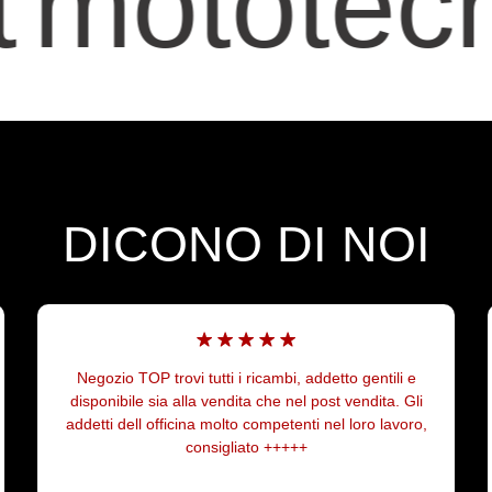
mototecnic
DICONO DI NOI
Ottimo negozio, seri e veloci nella spedizione,
acquistato portapacchi per BMW R1200R ad un
ottimo prezzo. Gentili e pazienti nelle informazioni
telefoniche.