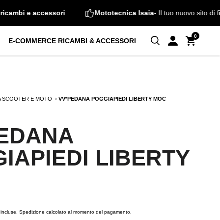
eicoli, ricambi e accessori
Mototecnica Isaia
- Il tuo nuovo s
0
E-COMMERCE RICAMBI & ACCESSORI
 SCOOTER E MOTO
VV*PEDANA POGGIAPIEDI LIBERTY MOC
EDANA
IAPIEDI LIBERTY
incluse.
Spedizione
calcolato al momento del pagamento.