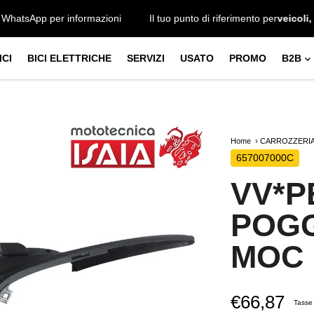
taci su WhatsApp per informazioni
Il tuo punto di riferimento per
v
CI
BICI ELETTRICHE
SERVIZI
USATO
PROMO
B2B
Home
CARROZZERIA
657007000C
VV*P
POGG
MOC
€66,87
Tasse 