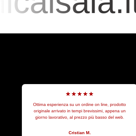
aisaia.it
to
Negozio TOP trovi tutti i ricambi, addetto gentili e
n
disponibile sia alla vendita che nel post vendita. Gli
.
addetti dell officina molto competenti nel loro lavoro,
consigliato +++++