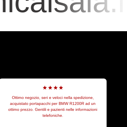
aisaia.it
Oggi mentre facevo una ricerca di ricambi per il mio
porter Piaggio mi sono imbattuto nella Mototecnica
Isaia che mi ha fornito il supporto altamente
professionale per individuare i ricambi a me
necessari. Oltre a questo ho riscontrato un prezzo di