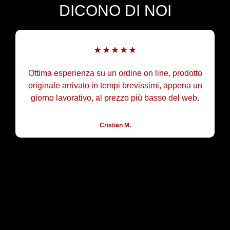
DICONO DI NOI
ordine on line, prodotto
Negozio TOP trovi tutti i ricam
pi brevissimi, appena un
disponibile sia alla vendita c
ezzo più basso del web.
Gli addetti dell officina molt
lavoro, consiglia
an M.
Mario G.