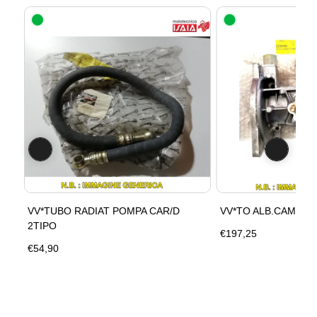
VV*TUBO RADIAT POMPA CAR/D
VV*TO ALB.CAMME 
2TIPO
€197,25
€54,90