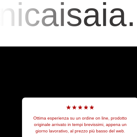
caisaia.it
ine on line, prodotto
Negozio TOP trovi tutti i ricambi, 
 brevissimi, appena un
disponibile sia alla vendita che nel
zo più basso del web.
addetti dell officina molto competent