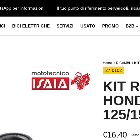
u WhatsApp per informazioni
Il tuo punto di riferimento per
veicoli
CI
BICI ELETTRICHE
SERVIZI
USATO
PROMO
B2B
Home
RICAMBI
KIT
27-0102
KIT R
HON
125/1
€16,40
Tasse 