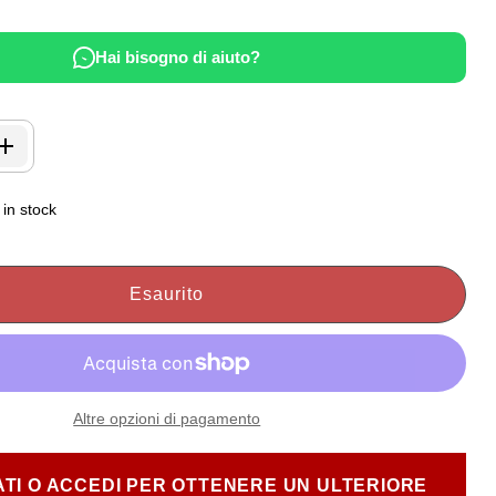
Hai bisogno di aiuto?
in stock
Esaurito
Altre opzioni di pagamento
TI O ACCEDI PER OTTENERE UN ULTERIORE