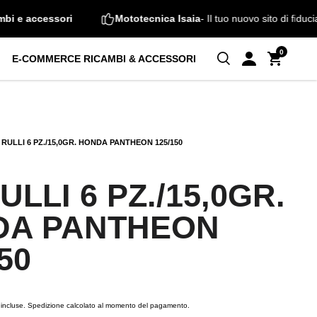
, ricambi e accessori
Mototecnica Isaia
- Il tuo nuovo sito di 
0
E-COMMERCE RICAMBI & ACCESSORI
 RULLI 6 PZ./15,0GR. HONDA PANTHEON 125/150
ULLI 6 PZ./15,0GR.
DA PANTHEON
50
incluse.
Spedizione
calcolato al momento del pagamento.