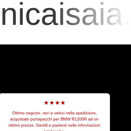
caisaia.i
dizione,
Oggi mentre facevo una ricerca di ricambi per i
0R ad un
porter Piaggio mi sono imbattuto nella Motote
formazioni
Isaia che mi ha fornito il supporto altament