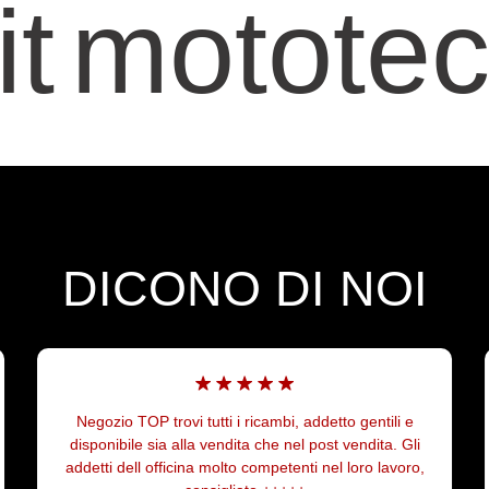
mototecni
DICONO DI NOI
addetto gentili e
Ottimo negozio, seri e veloci nella spe
 post vendita. Gli
acquistato portapacchi per BMW R120
i nel loro lavoro,
ottimo prezzo. Gentili e pazienti nelle in