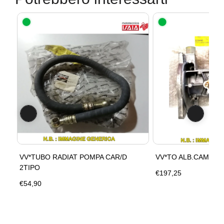
VV*TUBO RADIAT POMPA CAR/D
VV*TO ALB.CAMME 
2TIPO
€197,25
€54,90