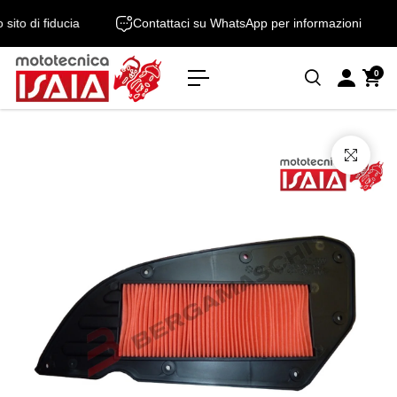
o
o sito di fiducia
Contattaci su WhatsApp per informazioni
n
t
e
0
n
u
t
o