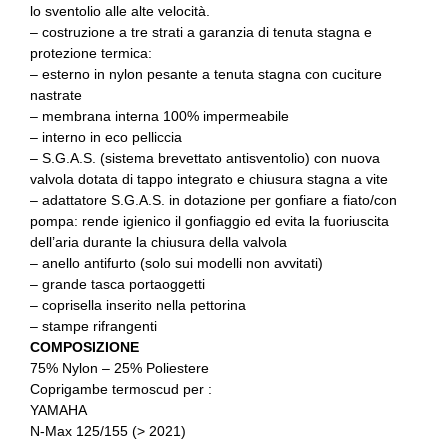
lo sventolio alle alte velocità.
– costruzione a tre strati a garanzia di tenuta stagna e
protezione termica:
– esterno in nylon pesante a tenuta stagna con cuciture
nastrate
– membrana interna 100% impermeabile
– interno in eco pelliccia
– S.G.A.S. (sistema brevettato antisventolio) con nuova
valvola dotata di tappo integrato e chiusura stagna a vite
– adattatore S.G.A.S. in dotazione per gonfiare a fiato/con
pompa: rende igienico il gonfiaggio ed evita la fuoriuscita
dell’aria durante la chiusura della valvola
– anello antifurto (solo sui modelli non avvitati)
– grande tasca portaoggetti
– coprisella inserito nella pettorina
– stampe rifrangenti
COMPOSIZIONE
75% Nylon – 25% Poliestere
Coprigambe termoscud per :
YAMAHA
N-Max 125/155 (> 2021)